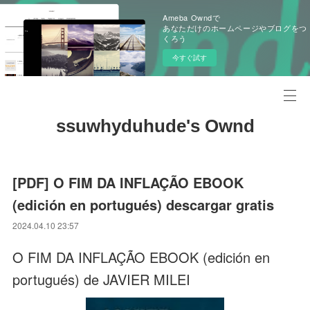
Ameba Owndで
あなただけのホームページやブログをつ
くろう
今すぐ試す
ssuwhyduhude's Ownd
[PDF] O FIM DA INFLAÇÃO EBOOK
(edición en portugués) descargar gratis
2024.04.10 23:57
O FIM DA INFLAÇÃO EBOOK (edición en
portugués) de JAVIER MILEI