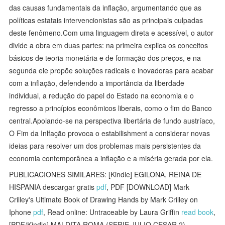
das causas fundamentais da inflação, argumentando que as
políticas estatais intervencionistas são as principais culpadas
deste fenômeno.Com uma linguagem direta e acessível, o autor
divide a obra em duas partes: na primeira explica os conceitos
básicos de teoria monetária e de formação dos preços, e na
segunda ele propõe soluções radicais e inovadoras para acabar
com a inflação, defendendo a importância da liberdade
individual, a redução do papel do Estado na economia e o
regresso a princípios econômicos liberais, como o fim do Banco
central.Apoiando-se na perspectiva libertária de fundo austríaco,
O Fim da Inlfação provoca o estabilishment a considerar novas
ideias para resolver um dos problemas mais persistentes da
economia contemporânea a inflação e a miséria gerada por ela.
PUBLICACIONES SIMILARES: [Kindle] EGILONA, REINA DE
HISPANIA descargar gratis
pdf
, PDF [DOWNLOAD] Mark
Crilley's Ultimate Book of Drawing Hands by Mark Crilley on
Iphone
pdf
, Read online: Untraceable by Laura Griffin
read book
,
[PDF/Kindle] MALDITA ROMA (SERIE JULIO CESAR 2)