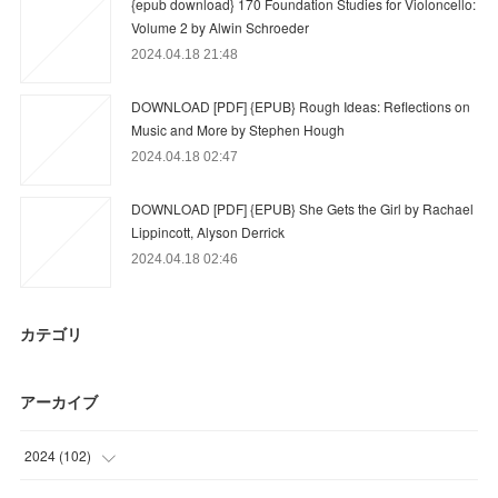
{epub download} 170 Foundation Studies for Violoncello:
Volume 2 by Alwin Schroeder
2024.04.18 21:48
DOWNLOAD [PDF] {EPUB} Rough Ideas: Reflections on
Music and More by Stephen Hough
2024.04.18 02:47
DOWNLOAD [PDF] {EPUB} She Gets the Girl by Rachael
Lippincott, Alyson Derrick
2024.04.18 02:46
カテゴリ
アーカイブ
2024
(
102
)