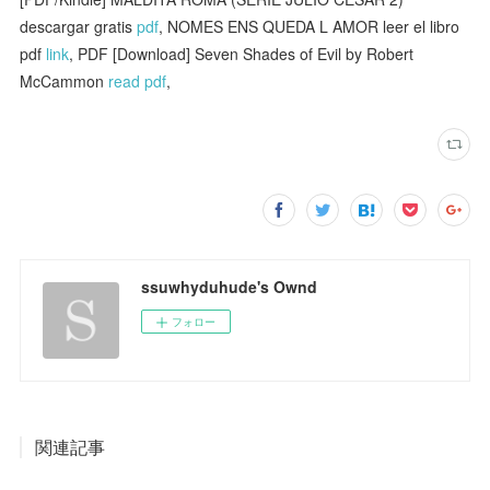
descargar gratis
pdf
, NOMES ENS QUEDA L AMOR leer el libro
pdf
link
, PDF [Download] Seven Shades of Evil by Robert
McCammon
read pdf
,
ssuwhyduhude's Ownd
フォロー
関連記事